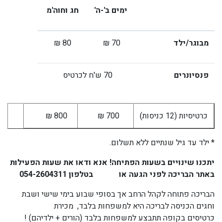
ימים ב'-ה'
חג וחוה'מ
מבוגר/ילד
70 ₪
80 ₪
פנסיונרים
70 ש'ח לכרטיס
כרטיסיות (12 כניסות)
700 ₪
800 ₪
* ילד עד גיל שנתיים ללא תשלום.
יתכנו שינויים בשעות הפתיחה! אנא ודאו את שעות הפעילות
באתר הבריכה לפני הגעה או בטלפון 054-2604311
הבריכה פתוחה לקהל הרחב אך בסופי שבוע בימי שישי ושבת
וחגים הכניסה לבריכה היא למשפחות בלבד, מכירת
כרטיסים בקופה תתבצע למשפחות בלבד (הורים + ילדיהם) !