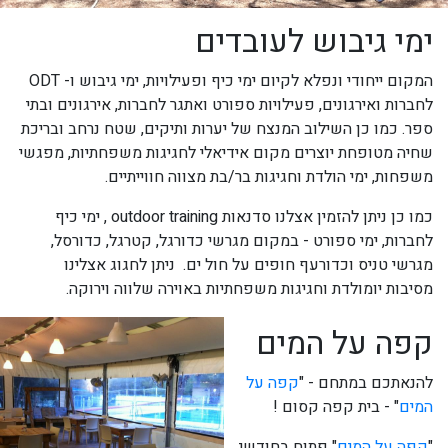
ימי גיבוש לעובדים
המקום ייחודי ונפלא לקיום ימי כיף ופעילויות, ימי גיבוש ו- ODT
לחברות ואירגונים, פעילויות ספורט ואתגר לחברות, אירגונים ובתי
ספר. כמו כן השילוב המנצח של יערות ותיקים, שטח נרחב ובריכת
שחיה מטופחת יוצרים מקום אידיאלי לחגיגות משפחתיות, מפגשי
משפחות, ימי הולדת וחגיגות בר/בת מצווה חווייתיים.
כמו כן ניתן להזמין אצלנו סדנאות outdoor training , ימי כיף
לחברות, ימי ספורט - במקום מגרשי כדורגל, קטרגל, כדורסל,
מגרשי טניס וכדורעף חופים על חול ים. ניתן לחגוג אצלינו
מסיבות יומולדת וחגיגות משפחתיות באוירה שלווה וירוקה.
קפה על המים
להנאתכם במתחם - "
קפה על
המים
" - בית קפה קסום !
"
קפה על המים
" פתוח בחודשי