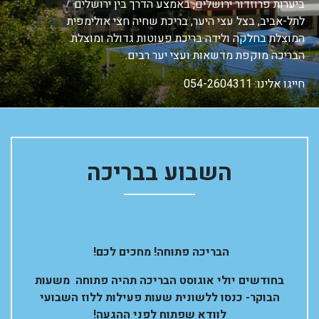
ביערות פרוזדור ירושלים, באמצע הדרך בין ירושלים
לתל-אביב, בצל עצי היער, בריכת שחיה חצי אולימפית
המוצלת בחלקה ולידה בריכת פעוטות גדולה ומוצלת.
הבריכה מוקפת מדשאות ועצי יער רבים.
חייגו אלינו:
054-2604311
השבוע בבריכה
הבריכה פתוחה! מחכים לכם!
בחודשים יולי אוגוסט הבריכה תהיה פתוחה משעות
הבוקר- כנסו ללשונית שעות פעילות ללוז השבועי
לוודא שפתוח לפני ההגעה!