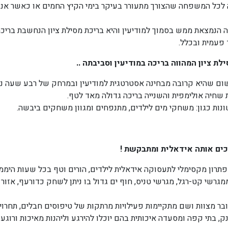
 לכל המשפחה שהצורך מתעורר בעיקר בימי הקיץ החמים או כאשר אנו 
ה הנמצאת ממש בסמוך למודיעין והיא בריכת מסילת ציון הנחשבת בריכה 
 פעמית ובכלל.
לת ציון המהווה בריכה במודיעין וסביבתה
..
משום שהיא קרובה מבחינה אסטרטגית למודיעין ובמרחק של רבע שעה נס
 שחיה אולימפית והשנייה בריכה גדולה מאד לטף.
נות כגון: משחקי מים לילדים, מתנפחים ומגוון משחקים ביבשה.
פכים אותה אידאלית ומתבקשת
!
 פתרון מקסימלי לתעסוקה אידאלית לילדים, הורים וטף בכל שעות היממ
ממגרשי קט-רגל, מגרשי טניס, חוף ים גדול בו ניתן לשחק כדורעף, אזו
ת ובר מצוות ושם מתקיימות פעילויות מרתקות של טיפוסים חבלים, תחרוי
, בתי קפה ומסעדה איכותית בהם יוכלו להירגע וליהנות מאיכות ורוגע