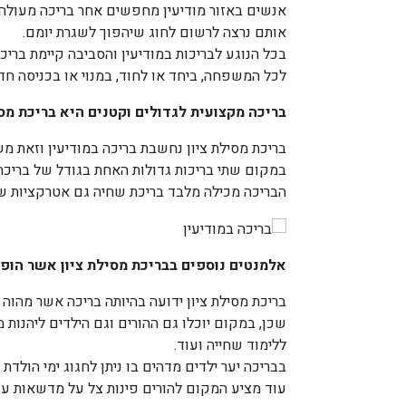
אנשים באזור מודיעין מחפשים אחר בריכה מעולה
אותם נרצה לרשום לחוג שיהפוך לשגרת יומם.
בכל הנוגע לבריכות במודיעין והסביבה קיימת בריכ
לכל המשפחה, ביחד או לחוד, במנוי או בכניסה חד
בריכה מקצועית לגדולים וקטנים היא בריכת מסי
בריכת מסילת ציון נחשבת בריכה במודיעין וזאת 
במקום שתי בריכות גדולות האחת בגודל של בריכת
הבריכה מכילה מלבד בריכת שחיה גם אטרקציות שו
אלמנטים נוספים בבריכת מסילת ציון אשר הו
בריכת מסילת ציון ידועה בהיותה בריכה אשר מהוה
שכן, במקום יוכלו גם ההורים וגם הילדים ליהנות 
ללימוד שחייה ועוד.
בבריכה יער ילדים מדהים בו ניתן לחגוג ימי הולד
עוד מציע המקום להורים פינות צל על מדשאות ענק