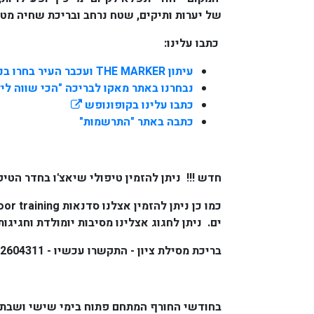
של יערות ותיקים, שטח נרחב ובריכת שחיה מטו
כתבו עלינו:
עיתון THE MARKER ועכבר העיר בחרו בנו בין 10 הבריכות המומלצות של קיץ 2010
נבחרנו באתר מאקו לבריכה "הכי שווה לי
כתבו עלינו בקופונופש
כתבה באתר "התרשמות"
חדש !!!
ניתן להזמין טיפולי שיאצ'ו בחדר הטי
ים. ניתן לחגוג אצלינו מסיבות יומולדת וחגיגו
בריכת מסילת ציון - התקשרו עכשיו - 054-2604311.
בחודשי החורף המתחם פתוח בימי שישי ושבת: