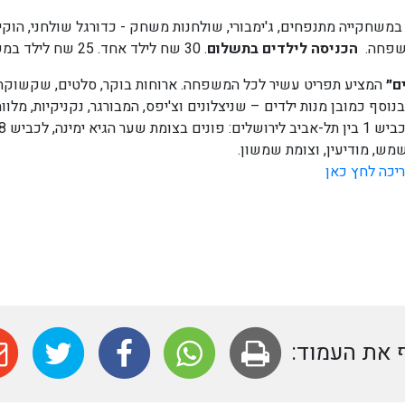
משחקייה מתנפחים, ג'ימבורי, שולחנות משחק - כדורגל שולחני, הוקי 
משפחה.
הכניסה לילדים בתשלום
. 30 שח לילד אחד. 25 שח לילד במשפחה עם שני ילדים ומעלה
ם״
המציע תפריט עשיר לכל המשפחה. ארוחות בוקר, סלטים, שקשוקה ב
סף כמובן מנות ילדים – שניצלונים וצ'יפס, המבורגר, נקניקיות, מלווח
מש, מודיעין, וצומת שמשון.
יכה לחץ כאן
את העמוד: