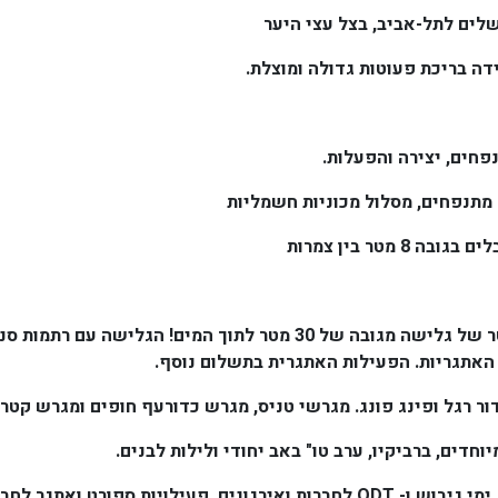
שלים לתל-אביב, בצל עצי היער
ה בריכת פעוטות גדולה ומוצלת.
פחים, יצירה והפעלות.
 מתנפחים, מסלול מכוניות חשמליות
אטרקציה יחודית בארץ : אומגה למים!!! 100 מטר של גלישה מגובה של 30 מט
האתגריות. הפעילות האתגרית בתשלום נוסף.
ר רגל ופינג פונג. מגרשי טניס, מגרש כדורעף חופים ומגרש קטרג
וחדים, ברביקיו, ערב טו" באב יחודי ולילות לבנים.
המקום ייחודי ונפלא לקיום ימי כיף ופעילויות, ימי גיבוש ו- ODT לחברות ואירגו