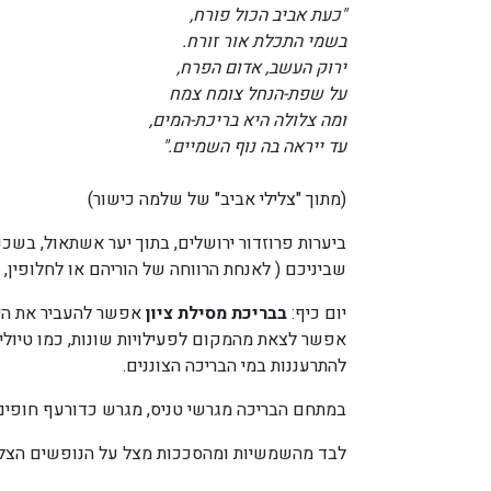
"כעת אביב הכול פורח,
בשמי התכלת אור זורח.
ירוק העשב, אדום הפרח,
על שפת-הנחל צומח צמח
ומה צלולה היא בריכת-המים,
עד ייראה בה נוף השמיים."
(מתוך "צלילי אביב" של שלמה כישור)
ביערות פרוזדור ירושלים, בתוך יער אשתאול, בשכנ
שביניכם ( לאנחת הרווחה של הוריהם או לחלופין, 
יום כיף:
בבריכת מסילת ציון
אפשר להעביר את היום
אפשר לצאת מהמקום לפעילויות שונות, כמו טיולים ר
להתרעננות במי הבריכה הצוננים.
במתחם הבריכה מגרשי טניס, מגרש כדורעף חופים
לבד מהשמשיות ומהסככות מצל על הנופשים הצל ה