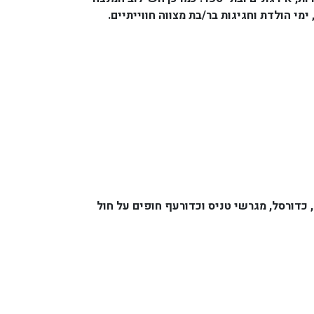
י הולדת וחגיגות בר/בת מצווה חווייתיים.
ם מגרשי כדורגל, קטרגל, כדורסל, מגרשי טניס וכדורעף חופים על חול