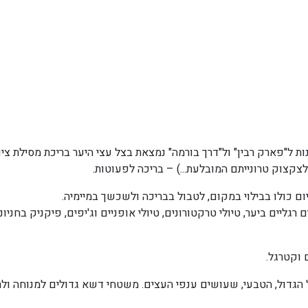
ות ל"פארק רבין" ול"דרך בורמה" נמצאת בצל עצי היער בריכת מסילת צי
לצקצוק טרונייתם המובלעת...) – בריכה לפעוטות.
 כולו בבילוי במקום, לטבול בבריכה ולשכשך במיימיה.
גליים ביער, טיולי טרקטורונים, טיולי אופניים וג'יפים, פיקניק בחניו
 וקטרגל.
גדול, הטבעי, שעושים ענפי העצים. משטחי דשא גדולים למנוחה ולר