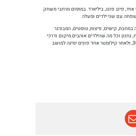
אויר, פינג פונג, ביליארד. במתחם מרחבי משחק
מחבת, קישים, פיצות, טוסטים, המבורגר
, גחנון וכל מה שהילדים אוהבים.
מיקום ודרכי
הגעה: בכניסה למושב מסילת ציון. באמצע הדרך בכביש 1 בין תל-אביב לירושלים: פונים בצומת שער הגיא ימינה, לכביש 38, ולאחר קילומטר אחד פונים ימינה למושב