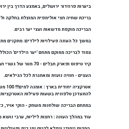
ביערות פרוזדור ירושלים, באמצע הדרך בין ירו
בריכת שחיה חצי אולימפית המוצלת בחלקה וליד
הבריכה מוקפת מדשאות ועצי יער רבים.
במשך כל העונה פעילויות לילדים: מתקנים מתנ
צמוד לבריכה ממוקם מתחם 'יער הילדים' הכולל
קיר טיפוס ופארק חבלים - 70 מטר של גשרי חבלים בגובה 8 מטר בין צמרות
העצים - חוויה נועזת ומאתגרת לכל הגילאים.
להתעדכן טלפונית בשעות פעילות האטרקציות 
במתחם הבריכה שולחנות משחק - הוקי אויר, כדו
עוד במהלך העונה : רחצות ליליות, ערבי נושא מי