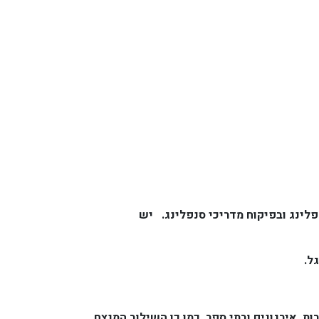
ר לתוך המים! הגלישה עם רתמות סנפלינג ובפיקוח מדריכי סנפלינג. יש
ל.
נים, פעילויות ספורט ואתגר לחברות, אירגונים ובתי ספר. כמו כן השילוב המנצח