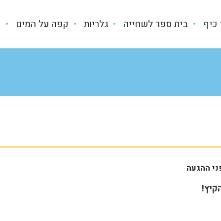
 כיף
בית ספר לשחייה
גלריות
קפה על המים
ש
ני ההגעה
קיץ!